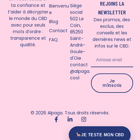
REJOINS LA
ta confiance et
Siège
Bienvenu
t’aider à décrypter
NEWSLETTER
social
e
le monde du CBD
502 Le
Des promos, des
Blog
avec pour seuls
Coin,
exclus, des
Contact
mots d’ordre :
85250
conseils et les
transparence et
Saint-
dernières news et
FAQ
qualité.
André-
infos sur le CBD.
Goule-
d'Oie
PRIX AU GRAMME (€)
contact
€
@alpaga.
cool
Je
TAUX TOTAL (%)
m'inscris
%
© 2026 Alpaga. Tous droits réservés.
JE TESTE MON CBD