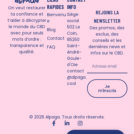
RAPIDES
INFO
On veut restaurer
REJOINS LA
ta confiance et
Siège
Bienvenu
t’aider à décrypter
NEWSLETTER
social
e
le monde du CBD
502 Le
Des promos, des
Blog
avec pour seuls
Coin,
exclus, des
Contact
mots d’ordre :
85250
conseils et les
transparence et
Saint-
dernières news et
FAQ
qualité.
André-
infos sur le CBD.
Goule-
d'Oie
PRIX AU GRAMME (€)
contact
€
@alpaga.
cool
Je
TAUX TOTAL (%)
m'inscris
%
© 2026 Alpaga. Tous droits réservés.