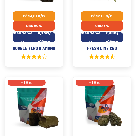
DÈS
4,81
€
/G
DÈS
2,10
€
/G
CBD 50%
CBD 8%
Rendeme
0,96€ /
Rendeme
2,63€ /
nt :
100mg
nt :
100mg
DOUBLE ZÉRO DIAMOND
FRESH LIME CBD
-30%
-30%