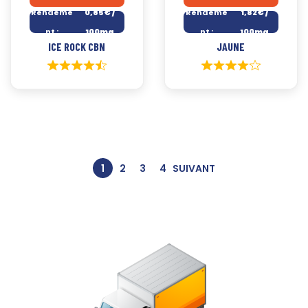
Rendeme
0,65€ /
Rendeme
1,82€ /
nt :
100mg
nt :
100mg
ICE ROCK CBN
JAUNE
1
2
3
4
SUIVANT