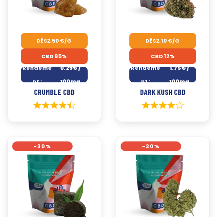
DÈS
2,50
€
/G
DÈS
2,10
€
/G
CBD 85%
CBD 12%
Rendeme
0,29€ /
Rendeme
1,75€ /
nt :
100mg
nt :
100mg
CRUMBLE CBD
DARK KUSH CBD
-30%
-30%