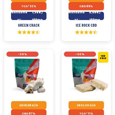
TCA* 32%
CBD 89%
Rendeme
1,34€ /
Rendeme
0,58€ /
nt :
100mg
nt :
100mg
GREEN CRACK
ICE ROCK CBD
-30%
-30%
1ER
PRIX
DÈS
5,68
€
/G
DÈS
2,00
€
/G
CBD 87%
TCA* 11%