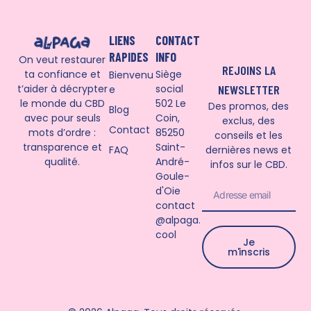
LIENS
CONTACT
RAPIDES
INFO
On veut restaurer
REJOINS LA
ta confiance et
Siège
Bienvenu
t’aider à décrypter
NEWSLETTER
social
e
le monde du CBD
502 Le
Des promos, des
Blog
avec pour seuls
Coin,
exclus, des
Contact
mots d’ordre :
85250
conseils et les
transparence et
Saint-
dernières news et
FAQ
qualité.
André-
infos sur le CBD.
Goule-
d'Oie
PRIX AU GRAMME (€)
contact
€
@alpaga.
cool
Je
TAUX TOTAL (%)
m'inscris
%