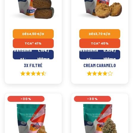
DÈS
4,50
€
/G
DÈS
3,70
€
/G
TCA* 41%
TCA* 40%
Rendeme
1,10€ /
Rendeme
0,93€ /
nt :
100mg
nt :
100mg
3X FILTRÉ
CREAM CARAMELO
-30%
-30%