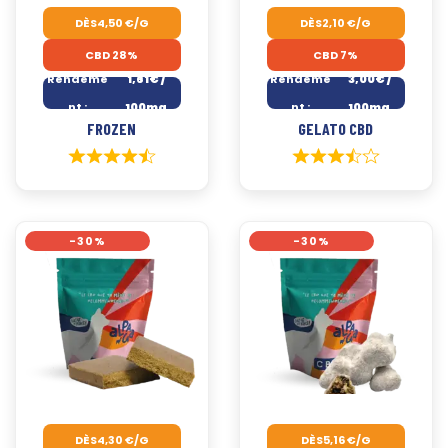
DÈS
4,50
€
/G
DÈS
2,10
€
/G
CBD 28%
CBD 7%
Rendeme
1,61€ /
Rendeme
3,00€ /
nt :
100mg
nt :
100mg
FROZEN
GELATO CBD
-30%
-30%
DÈS
4,30
€
/G
DÈS
5,16
€
/G