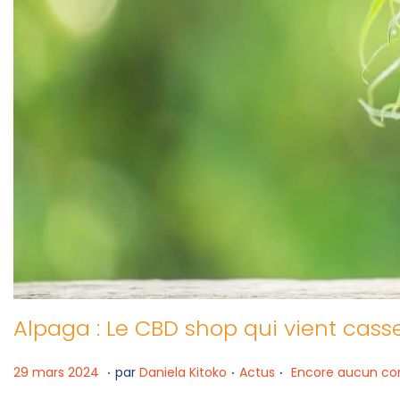
Alpaga : Le CBD shop qui vient cass
.
.
.
P
1
P
29 mars 2024
par
Daniela Kitoko
Actus
Encore aucun c
u
2
u