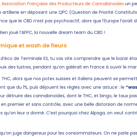
 Association Française des Producteurs de Cannabinoïdes
un pe
sse artillerie en déposant une QPC (Question de Priorité Constitut
ance que le CBD n’est pas psychoactif, alors que l’Europe l’avait 
Bien joué l’AFPC, la nouvelle dream team du CBD !
omique et wash de fleurs
 d’éco de Terminale ES, tu vas vite comprendre que le bazar était
puis des lustres, pendant qu’on galérait en France à ouvrir le ma
 THC, alors que nos potes suisses et italiens peuvent se permett
ent que du 1%, puis déjouent les règles avec une astuce : le
“wa
 détruire des cannabinoïdes, dont le THC, et bingo, le taux pas
en premier et sans contrôle, avec une belle distorsion de norme
les qu’on leur a donné. C’est pourquoi chez Alpaga, on veut contri
’on juge dangereux pour les consommateurs. On ne parle pas q