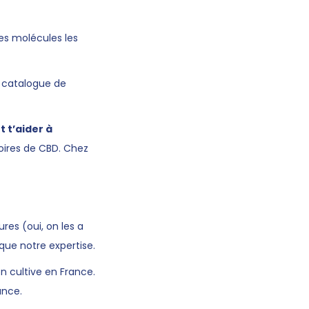
es molécules les
n catalogue de
 t’aider à
toires de CBD. Chez
es (oui, on les a
que notre expertise.
n cultive en France.
ance.