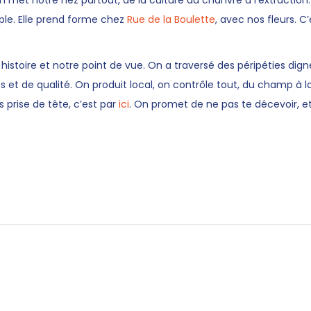
 met notre nez partout, de la culture du chanvre à l’extraction.
ple. Elle prend forme chez
Rue de la Boulette
, avec nos fleurs. C’
 histoire et notre point de vue. On a traversé des péripéties dig
et de qualité. On produit local, on contrôle tout, du champ à la
s prise de tête, c’est par
ici
. On promet de ne pas te décevoir, et 