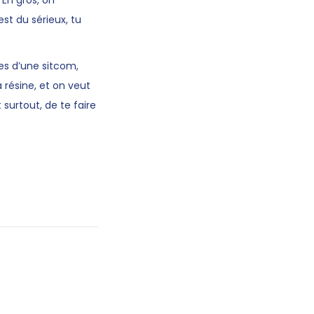
 En gros, on
est du sérieux, tu
nes d’une sitcom,
 résine, et on veut
surtout, de te faire