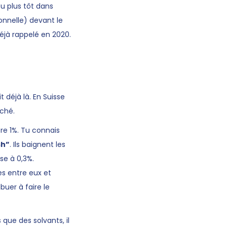
u plus tôt dans
ionnelle) devant le
déjà rappelé en 2020.
 déjà là. En Suisse
rché.
re 1%. Tu connais
sh”
. Ils baignent les
se à 0,3%.
s entre eux et
buer à faire le
ue des solvants, il