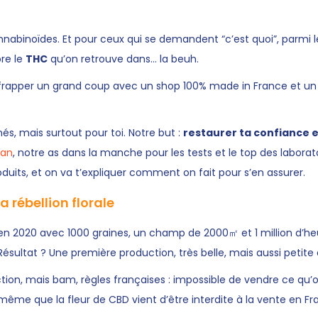
abinoïdes. Et pour ceux qui se demandent “c’est quoi”, parmi l
re le
THC
qu’on retrouve dans… la beuh.
nt frapper un grand coup avec un shop 100% made in France et u
s, mais surtout pour toi. Notre but :
restaurer ta confiance et
xan
, notre as dans la manche pour les tests et le top des labora
oduits, et on va t’expliquer comment on fait pour s’en assurer.
a rébellion florale
2020 avec 1000 graines, un champ de 2000㎡ et 1 million d’heur
ultat ? Une première production, très belle, mais aussi petite 
tion, mais bam, règles françaises : impossible de vendre ce qu’o
nd même que la fleur de CBD vient d’être interdite à la vente en Fr