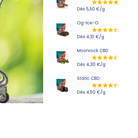
Dès
5,50
€
/g
Og-Ice-O
Dès
4,10
€
/g
Moonrock CBD
Dès
4,30
€
/g
Static CBD
Dès
4,50
€
/g