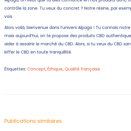
Alpaga, on veut que tu aies confiance en nos produits donc on
contrôle la zone. Tu veux du concret ? Notre résine, par exem
vois.
Alors voilà, bienvenue dans l’univers Alpaga ! Tu connais notre
mais aujourd’hui, on te propose des produits CBD authentiques 
aider à assainir le marché du CBD. Alors, si tu veux du CBD san
kiffer le CBD en toute tranquillité.
Étiquettes
:
Concept
,
Éthique
,
Qualité française
C
a
n
n
a
b
Publications similaires
i