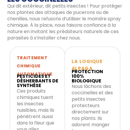
Qui dit extérieur, dit petits insectes ! Pour protéger
nos plantes des attaques de pucerons ou de
chenilles, nous refusons d’utiliser le moindre spray
chimique. À la place, nous faisons confiance à la
nature en invitant les prédateurs naturels de ces
parasites à s’installer chez nous.
TRAITEMENT
LA LOGIQUE
CHIMIQUE
ALPAGA
PROTECTION
AUTOMATIQUE
PESTICIDES ET
100%
DÉSHERBANTS DE
BIOLOGIQUE
SYNTHÈSE
Nous lâchons des
Ces produits
coccinelles et des
chimiques tuent
petits insectes
les insectes
protecteurs
nuisibles, mais ils
directement sur
pénètrent aussi
nos plants. Ils
dans la fleur que
adorent manger
vous allez