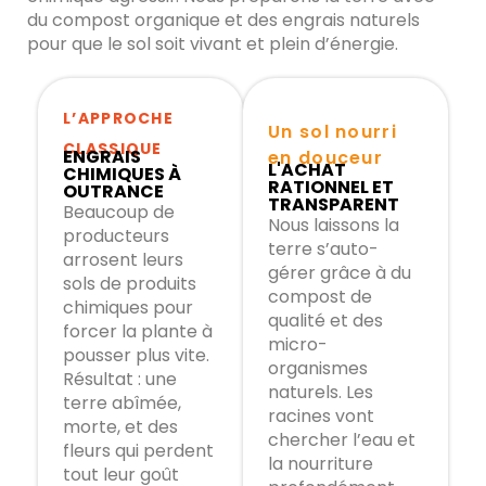
du compost organique et des engrais naturels
pour que le sol soit vivant et plein d’énergie.
L’APPROCHE
Un sol nourri
CLASSIQUE
ENGRAIS
en douceur
L'ACHAT
CHIMIQUES À
RATIONNEL ET
OUTRANCE
TRANSPARENT
Beaucoup de
Nous laissons la
producteurs
terre s’auto-
arrosent leurs
gérer grâce à du
sols de produits
compost de
chimiques pour
qualité et des
forcer la plante à
micro-
pousser plus vite.
organismes
Résultat : une
naturels. Les
terre abîmée,
racines vont
morte, et des
chercher l’eau et
fleurs qui perdent
la nourriture
tout leur goût