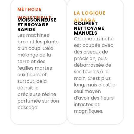
MÉTHODE
LA LOGIQUE
INDUSTRIELLE
MOISSONNEUSE
ALPAGA
COUPE ET
ET BROYAGE
NETTOYAGE
RAPIDE
MANUELS
Les machines
Chaque branche
broient les plants
est coupée avec
d’un coup. Cela
des ciseaux de
mélange de la
précision, puis
terre et des
débarrassée de
feuilles mortes
ses feuilles à la
aux fleurs, et
main. C’est plus
surtout, cela
long, mais c’est le
détruit la
seul moyen
précieuse résine
d’avoir des fleurs
parfumée sur son
intactes et
passage.
magnifiques.