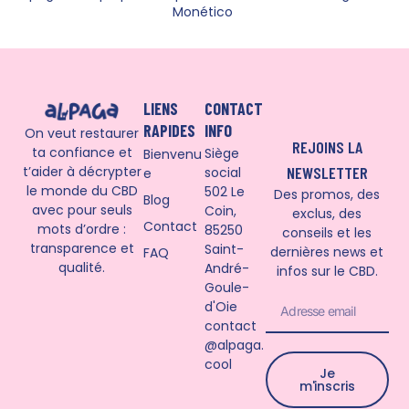
Monético
LIENS
CONTACT
RAPIDES
INFO
On veut restaurer
REJOINS LA
ta confiance et
Siège
Bienvenu
t’aider à décrypter
NEWSLETTER
social
e
le monde du CBD
502 Le
Des promos, des
Blog
avec pour seuls
Coin,
exclus, des
Contact
mots d’ordre :
85250
conseils et les
transparence et
Saint-
dernières news et
FAQ
qualité.
André-
infos sur le CBD.
Goule-
d'Oie
PRIX AU GRAMME (€)
contact
€
@alpaga.
cool
Je
TAUX TOTAL (%)
m'inscris