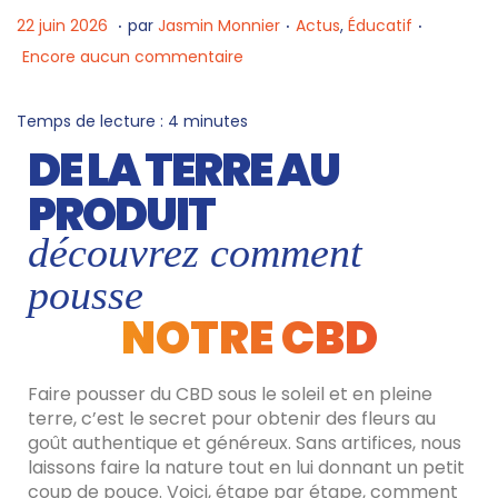
.
.
.
P
2
P
22 juin 2026
par
Jasmin Monnier
Actus
,
Éducatif
u
2
u
Encore aucun commentaire
b
j
b
l
u
l
Temps de lecture :
4
minutes
i
i
i
DE LA TERRE AU
é
n
é
PRODUIT
l
2
d
découvrez comment
e
0
a
2
n
pousse
6
s
NOTRE CBD
Faire pousser du CBD sous le soleil et en pleine
terre, c’est le secret pour obtenir des fleurs au
goût authentique et généreux. Sans artifices, nous
laissons faire la nature tout en lui donnant un petit
coup de pouce. Voici, étape par étape, comment