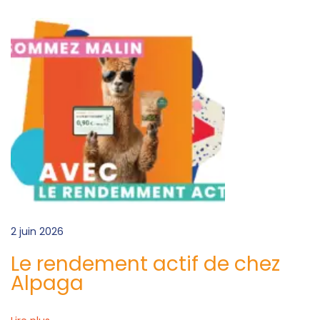
m
e
n
t
a
c
t
i
f
d
e
2 juin 2026
c
h
Le rendement actif de chez
e
Alpaga
z
A