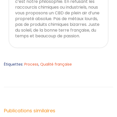
c’est notre philosophie. En refusant les
raccourcis chimiques ou industriels, nous
vous proposons un CBD de plein air d’une
propreté absolue. Pas de métaux lourds,
pas de produits chimiques bizarres. Juste
du soleil, de la bonne terre française, du
temps et beaucoup de passion.
Étiquettes
:
Process
,
Qualité française
L
e
r
e
n
d
Publications similaires
e