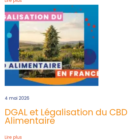
Lire plus
l
p
a
g
a
4 mai 2026
DGAL et Légalisation du CBD
Alimentaire
Lire plus